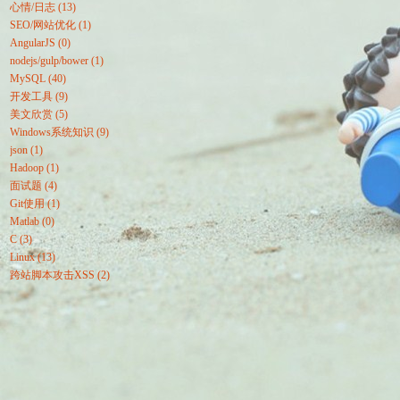
心情/日志 (13)
SEO/网站优化 (1)
AngularJS (0)
nodejs/gulp/bower (1)
MySQL (40)
开发工具 (9)
美文欣赏 (5)
Windows系统知识 (9)
json (1)
Hadoop (1)
面试题 (4)
Git使用 (1)
Matlab (0)
C (3)
Linux (13)
跨站脚本攻击XSS (2)