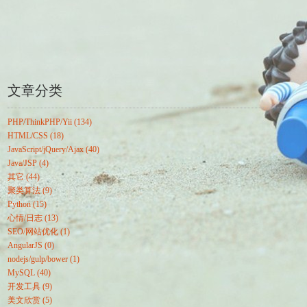
文章分类
PHP/ThinkPHP/Yii (134)
HTML/CSS (18)
JavaScript/jQuery/Ajax (40)
Java/JSP (4)
其它 (44)
聚类算法 (9)
Python (15)
心情/日志 (13)
SEO/网站优化 (1)
AngularJS (0)
nodejs/gulp/bower (1)
MySQL (40)
开发工具 (9)
美文欣赏 (5)