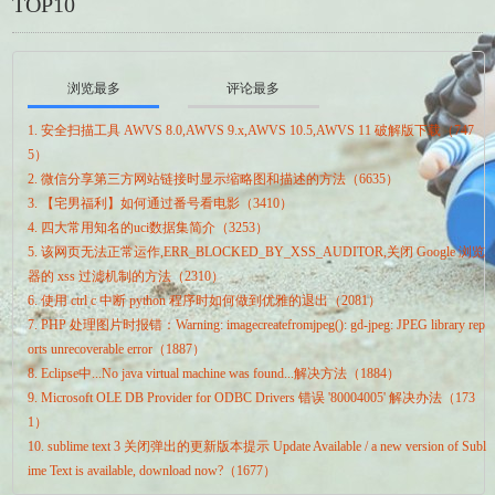
TOP10
浏览最多
评论最多
1. 安全扫描工具 AWVS 8.0,AWVS 9.x,AWVS 10.5,AWVS 11 破解版下载（747
5）
2. 微信分享第三方网站链接时显示缩略图和描述的方法（6635）
3. 【宅男福利】如何通过番号看电影（3410）
4. 四大常用知名的uci数据集简介（3253）
5. 该网页无法正常运作,ERR_BLOCKED_BY_XSS_AUDITOR,关闭 Google 浏览
器的 xss 过滤机制的方法（2310）
6. 使用 ctrl c 中断 python 程序时如何做到优雅的退出（2081）
7. PHP 处理图片时报错：Warning: imagecreatefromjpeg(): gd-jpeg: JPEG library rep
orts unrecoverable error（1887）
8. Eclipse中...No java virtual machine was found...解决方法（1884）
9. Microsoft OLE DB Provider for ODBC Drivers 错误 '80004005' 解决办法（173
1）
10. sublime text 3 关闭弹出的更新版本提示 Update Available / a new version of Subl
ime Text is available, download now?（1677）