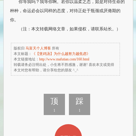
你等我吗？我等你啊。若你以温柔之态，如是对待生命的
种种，命运必会以同样的态度，对待正处于瓶颈或厌倦期的
你。
（注：本文转载网络文章，如果侵权，请联系站长。）
版权归
马富天个人博客
所有
本文标题：
《【煲鸡汤】为什么越努力越焦虑》
本文链接地址：
http://www.mafutian.com/160.html
转载请务必注明出处，小生将不胜感激，谢谢! 喜欢本文或觉得
本文对您有帮助，请分享给您的朋友 ^_^
顶
踩
1
1