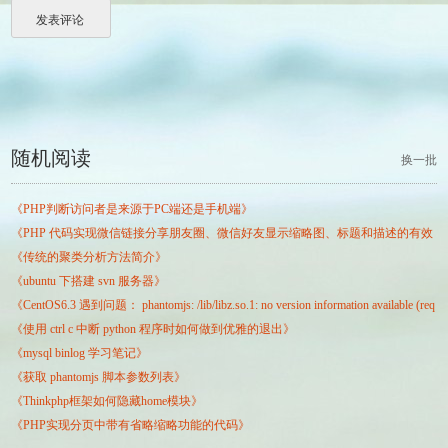
随机阅读
换一批
《PHP判断访问者是来源于PC端还是手机端》
《PHP 代码实现微信链接分享朋友圈、微信好友显示缩略图、标题和描述的有效
《传统的聚类分析方法简介》
方法》
《ubuntu 下搭建 svn 服务器》
《CentOS6.3 遇到问题： phantomjs: /lib/libz.so.1: no version information available (req
《使用 ctrl c 中断 python 程序时如何做到优雅的退出》
uired by phantomjs) 的解决办法》
《mysql binlog 学习笔记》
《获取 phantomjs 脚本参数列表》
《Thinkphp框架如何隐藏home模块》
《PHP实现分页中带有省略缩略功能的代码》