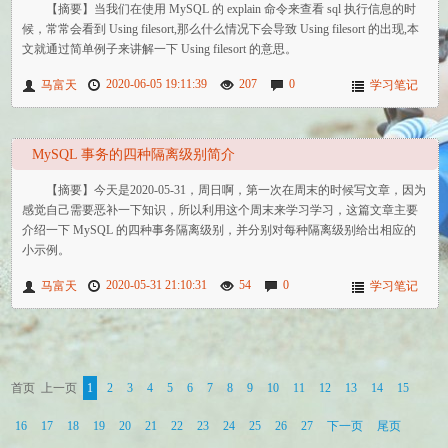
【摘要】当我们在使用 MySQL 的 explain 命令来查看 sql 执行信息的时
候，常常会看到 Using filesort,那么什么情况下会导致 Using filesort 的出现,本
文就通过简单例子来讲解一下 Using filesort 的意思。
2020-06-05 19:11:39
207
0
马富天
学习笔记
MySQL 事务的四种隔离级别简介
【摘要】今天是2020-05-31，周日啊，第一次在周末的时候写文章，因为
感觉自己需要恶补一下知识，所以利用这个周末来学习学习，这篇文章主要
介绍一下 MySQL 的四种事务隔离级别，并分别对每种隔离级别给出相应的
小示例。
2020-05-31 21:10:31
54
0
马富天
学习笔记
首页
上一页
1
2
3
4
5
6
7
8
9
10
11
12
13
14
15
16
17
18
19
20
21
22
23
24
25
26
27
下一页
尾页