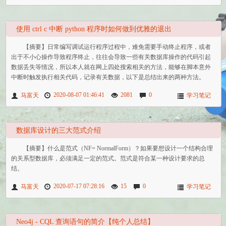
使用 ctrl c 中断 python 程序时如何做到优雅的退出
【摘要】日常编写调试运行程序过程中，难免需要手动终止程序，或者
出于不小心操作导致程序终止，往往会导致一些有关数据库操作的代码引起
数据丢失等情况，所以本人就在网上四处搜索相关的方法，能够在脚本意外
中断时触发执行相关代码，记录有关数据，以下是总结出来的两种方法。
2020-08-07 01:46:41
2081
0
马富天
学习笔记
数据库设计的三大范式介绍
【摘要】什么是范式（NF= NormalForm）？如果要想设计一个结构合理
的关系型数据库，必须满足一定的范式。范式是符合某一种设计要求的总
结。
2020-07-17 07:28:16
15
0
马富天
学习笔记
Neo4j - CQL 查询语句的简介【纯个人总结】