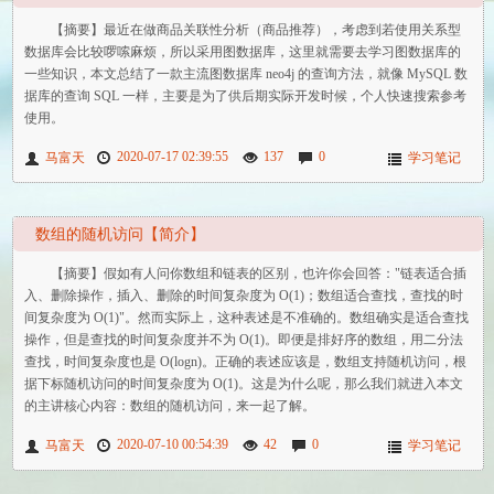
【摘要】最近在做商品关联性分析（商品推荐），考虑到若使用关系型
数据库会比较啰嗦麻烦，所以采用图数据库，这里就需要去学习图数据库的
一些知识，本文总结了一款主流图数据库 neo4j 的查询方法，就像 MySQL 数
据库的查询 SQL 一样，主要是为了供后期实际开发时候，个人快速搜索参考
使用。
2020-07-17 02:39:55
137
0
马富天
学习笔记
数组的随机访问【简介】
【摘要】假如有人问你数组和链表的区别，也许你会回答："链表适合插
入、删除操作，插入、删除的时间复杂度为 O(1)；数组适合查找，查找的时
间复杂度为 O(1)"。然而实际上，这种表述是不准确的。数组确实是适合查找
操作，但是查找的时间复杂度并不为 O(1)。即便是排好序的数组，用二分法
查找，时间复杂度也是 O(logn)。正确的表述应该是，数组支持随机访问，根
据下标随机访问的时间复杂度为 O(1)。这是为什么呢，那么我们就进入本文
的主讲核心内容：数组的随机访问，来一起了解。
2020-07-10 00:54:39
42
0
马富天
学习笔记