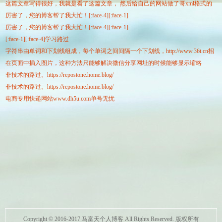
这篇文章写得很好，我就是看了这篇文章， 然后给自己的网站做了哥xml格式的
地图，那些自动生成的真是有点坑
厉害了，您的博客帮了我大忙！[:face-4][:face-1]
地图，那些自动生成的真是有点坑
厉害了，您的博客帮了我大忙！[:face-4][:face-1]
[:face-1][:face-4]学习路过
字符串由单词和下划线组成，每个单词之间间隔一个下划线，http://www.36t.cn招
在页面中插入图片，这种方法只能够解决微信分享网址的时候能够显示缩略
商加盟网即将下划线去掉，并将每个单词的首字母改成大写，这个有点类似于将
非技术的路过。https://repostone.home.blog/
图。
变量或者函数的名称由下划线命名法改成驼峰命名法。
非技术的路过。https://repostone.home.blog/
电商专用快递网站www.dh5u.com单号无忧
Copyright © 2016-2017 马富天个人博客 All Rights Reserved. 版权所有