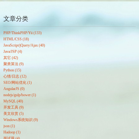
文章分类
PHP/ThinkPHP/Yii (133)
HTML/CSS (18)
JavaScript/jQuery/Ajax (40)
Java/JSP (4)
其它 (42)
聚类算法 (9)
Python (15)
心情/日志 (12)
SEO/网站优化 (1)
AngularJS (0)
nodejs/gulp/bower (1)
MySQL (40)
开发工具 (9)
美文欣赏 (5)
Windows系统知识 (9)
json (1)
Hadoop (1)
面试题 (4)