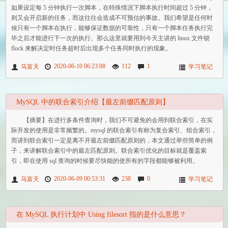
如果设定每 5 分钟执行一次脚本，在特殊情况下脚本执行时间超过 5 分钟，
则又会开启新的任务，而这往往会造成不可预估的事故。我们希望是任何时
候只有一个脚本在执行，能够保证数据的可靠性，只有一个脚本任务执行完
毕之后才能进行下一次的执行。那么这里就要用到今天主讲的 linux 文件锁
flock 来解决定时任务超时后出现多个任务同时执行的现象。
2020-06-10 06:23:08
112
1
马富天
学习笔记
MySQL 中的联合索引介绍【最左前缀匹配原则】
【摘要】在进行多条件查询时，我们不可避免的会用到联合索引，在实
际开发的使用是非常频繁的。mysql 的联合索引有称为复合索引、组合索引，
而讲到联合索引一定是离不开最左前缀匹配原则的，本文通过举些简单的例
子，来讲解联合索引中的最左匹配原则。联合索引优化的目标就是覆盖索
引，即在使用 sql 查询的时候要尽快能的使所有的字段都能够被利用。
2020-06-09 00:53:31
238
0
马富天
学习笔记
在 MySQL 执行计划中 Using filesort 指的是什么意思？