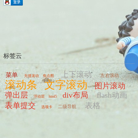
标签云
上下滚动
菜单
左右滚动
无缝滚动
焦点图
滚动条
文字滚动
图片滚动
弹出层
div布局
flash动画
浮动层
html5
表单提交
表格
二级导航
选项卡