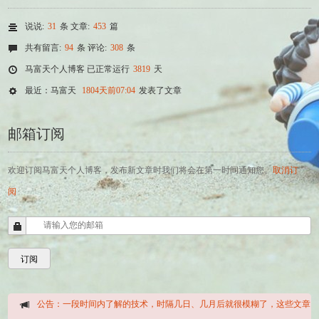
说说:
31
条 文章:
453
篇
共有留言:
94
条 评论:
308
条
马富天个人博客 已正常运行
3819
天
最近：马富天
1804天前07:04
发表了文章
邮箱订阅
欢迎订阅马富天个人博客，发布新文章时我们将会在第一时间通知您。
取消订
阅
公告：一段时间内了解的技术，时隔几日、几月后就很模糊了，这些文章