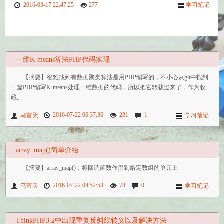
2016-03-17 22:47:25
277
学习笔记
一维K-means算法PHP代码实现
【摘要】很难找到有数据聚类算法是用PHP编写的，不小心从git中找到
一篇PHP编写K-means处理一维数据的代码，所以把它转载过来了，作为收
藏。
2016-07-22 06:37:36
231
1
马富天
学习笔记
array_map()简单介绍
【摘要】array_map()：将回调函数作用到给定数组的单元上
2016-07-22 04:52:53
78
0
马富天
学习笔记
ThinkPHP3.2中出现重复反斜线转义以及解决方法