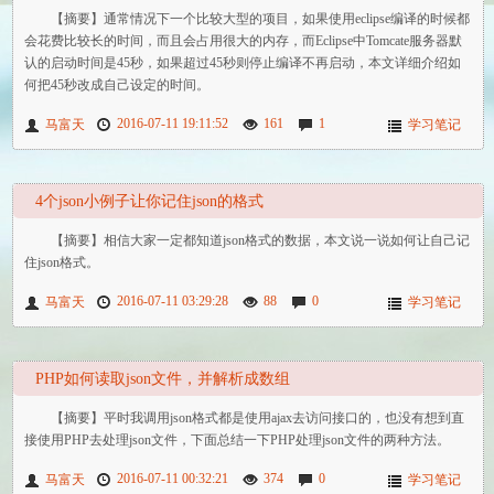
【摘要】通常情况下一个比较大型的项目，如果使用eclipse编译的时候都
会花费比较长的时间，而且会占用很大的内存，而Eclipse中Tomcate服务器默
认的启动时间是45秒，如果超过45秒则停止编译不再启动，本文详细介绍如
何把45秒改成自己设定的时间。
2016-07-11 19:11:52
161
1
马富天
学习笔记
4个json小例子让你记住json的格式
【摘要】相信大家一定都知道json格式的数据，本文说一说如何让自己记
住json格式。
2016-07-11 03:29:28
88
0
马富天
学习笔记
PHP如何读取json文件，并解析成数组
【摘要】平时我调用json格式都是使用ajax去访问接口的，也没有想到直
接使用PHP去处理json文件，下面总结一下PHP处理json文件的两种方法。
2016-07-11 00:32:21
374
0
马富天
学习笔记