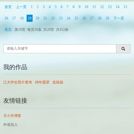
首页
上一页
1
2
3
4
5
6
7
8
9
10
11
12
13
14
15
16
17
18
19
20
21
22
23
24
25
26
27
28
29
下一页
尾页
第19页
每页16条
共29页
共452条
我的作品
江大学生照片查询
鸡年愿望
送祝福
友情链接
月小升博客
申请加入